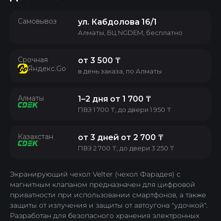
Самовывоз
ул. Кабдолова 16/1
Алматы, БЦ NGDEM, бесплатно
Срочная
от
3 500 ₸
Яндекс.Go
в день заказа, по Алматы
Алматы
1–2 дня от
1 700 ₸
ПВЗ
1 700 ₸
, до двери
1 950 ₸
Казахстан
от 3 дней от
2 700 ₸
ПВЗ
2 700 ₸
, до двери
3 250 ₸
Экранирующий чехол Velter (чехол Фарадея)
с
Доставка
магнитным клапаном предназначен для цифровой
приватности при использовании смартфонов, а также
защиты от излучения и защиты от автоугона "удочкой".
Разработан для безопасного хранения электронных