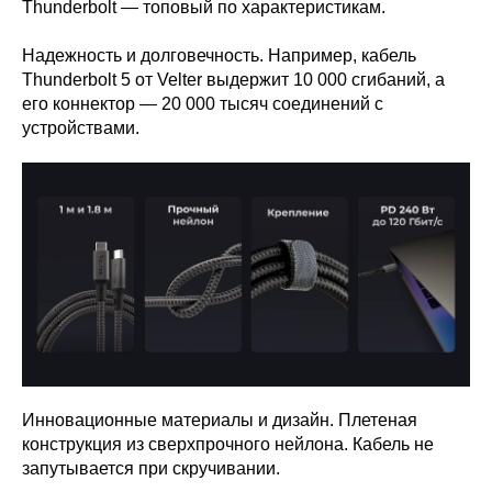
Thunderbolt — топовый по характеристикам.
Надежность и долговечность. Например, кабель
Thunderbolt 5 от Velter выдержит 10 000 сгибаний, а
его коннектор — 20 000 тысяч соединений с
устройствами.
Инновационные материалы и дизайн. Плетеная
конструкция из сверхпрочного нейлона. Кабель не
запутывается при скручивании.