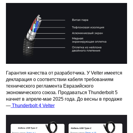
Гарантия качества от разработчика. У Velter имеется
декларация о соответствии кабеля требованиям
технического регламента Евразийского
экономического союза. Продаваться Thunderbolt 5
начнет в апреле-мае 2025 года. До весны в продаже
—
Thunderbolt 4 Velter