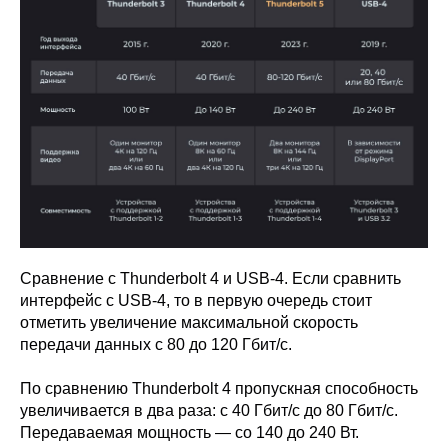
Сравнение с Thunderbolt 4 и USB-4. Если сравнить
интерфейс с USB-4, то в первую очередь стоит
отметить увеличение максимальной скорость
передачи данных с 80 до 120 Гбит/с.
По сравнению Thunderbolt 4 пропускная способность
увеличивается в два раза: с 40 Гбит/с до 80 Гбит/с.
Передаваемая мощность — со 140 до 240 Вт.