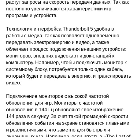
растут запросы на скорость передачи данных. Так как
постоянно увеличиваются характеристики игр,
программ и устройств.
Технология интерфейса Thunderbolt 5 удобна в
работы с медиа, так как позволяет одновременно
передавать электроэнергию и видео, а также
облегчает процесс подключения внешних устройств:
мониторов, внешних видеокарт и док-станций к
компьютеру. Например, чтобы подключить монитор к
системному блоку, потребуется только один кабель,
который будет и передавать энергию, и транслировать
видео.
Подключение мониторов с высокой частотой
обновления для игр. Мониторы с частотой
обновления в 144 Гц обновляют свое изображение
144 раза в секунду. За счет такой громадной скорости
обновления события на экране становятся плавными
и реалистичными, что заметно для быстрых и
динамичных игр. Например, если играть в «The Last of