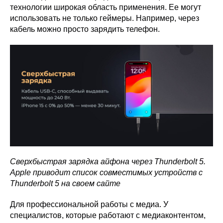
технологии широкая область применения. Ее могут
использовать не только геймеры. Например, через
кабель можно просто зарядить телефон.
Сверхбыстрая зарядка айфона через Thunderbolt 5.
Apple приводит список совместимых устройств с
Thunderbolt 5 на своем сайте
Для профессиональной работы с медиа. У
специалистов, которые работают с медиаконтентом,