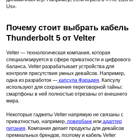
Us».
Почему стоит выбрать кабель
Thunderbolt 5 от Velter
Velter — технологическая компания, которая
специализируется в сфере приватности и цифрового
баланса. Velter разрабатывает устройства для
контроля присутствия умных девайсов. Например,
одна из разработок —
капсула Фарадея
. Капсулу
используют для сохранения переговорной тайны:
смартфоны в ней полностью отрезаны от внешнего
мира.
Некоторые гаджеты Velter напрямую не связаны с
приватностью, например,
повербанк
или
адаптер
питания
. Компания делает продукты для девайсов
премиальных брендов, поэтому и кабель Velter